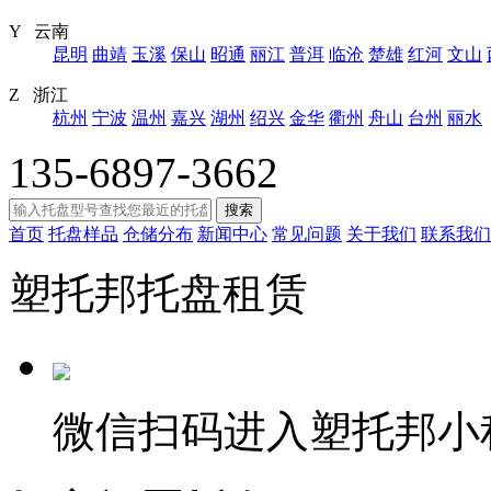
Y 云南
昆明
曲靖
玉溪
保山
昭通
丽江
普洱
临沧
楚雄
红河
文山
Z 浙江
杭州
宁波
温州
嘉兴
湖州
绍兴
金华
衢州
舟山
台州
丽水
135-6897-3662
搜索
首页
托盘样品
仓储分布
新闻中心
常见问题
关于我们
联系我们
塑托邦托盘租赁
微信扫码进入塑托邦小