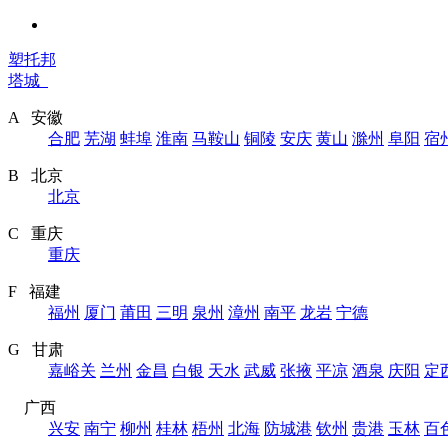
塑托邦
塔城
A 安徽
合肥
芜湖
蚌埠
淮南
马鞍山
铜陵
安庆
黄山
滁州
阜阳
宿
B 北京
北京
C 重庆
重庆
F 福建
福州
厦门
莆田
三明
泉州
漳州
南平
龙岩
宁德
G 甘肃
嘉峪关
兰州
金昌
白银
天水
武威
张掖
平凉
酒泉
庆阳
定
广西
兴安
南宁
柳州
桂林
梧州
北海
防城港
钦州
贵港
玉林
百