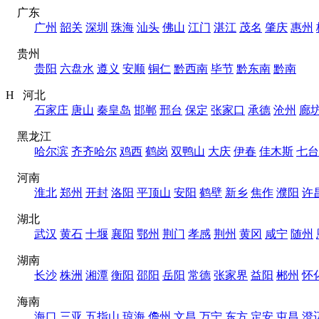
广东
广州
韶关
深圳
珠海
汕头
佛山
江门
湛江
茂名
肇庆
惠州
贵州
贵阳
六盘水
遵义
安顺
铜仁
黔西南
毕节
黔东南
黔南
H 河北
石家庄
唐山
秦皇岛
邯郸
邢台
保定
张家口
承德
沧州
廊
黑龙江
哈尔滨
齐齐哈尔
鸡西
鹤岗
双鸭山
大庆
伊春
佳木斯
七台
河南
淮北
郑州
开封
洛阳
平顶山
安阳
鹤壁
新乡
焦作
濮阳
许
湖北
武汉
黄石
十堰
襄阳
鄂州
荆门
孝感
荆州
黄冈
咸宁
随州
湖南
长沙
株洲
湘潭
衡阳
邵阳
岳阳
常德
张家界
益阳
郴州
怀
海南
海口
三亚
五指山
琼海
儋州
文昌
万宁
东方
定安
屯昌
澄