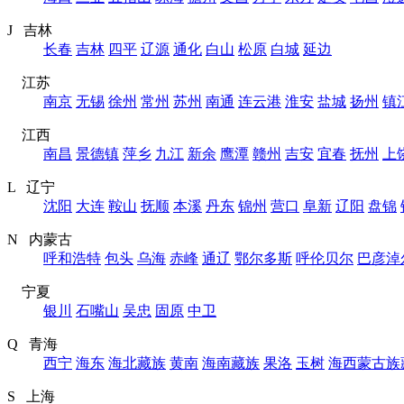
J 吉林
长春
吉林
四平
辽源
通化
白山
松原
白城
延边
江苏
南京
无锡
徐州
常州
苏州
南通
连云港
淮安
盐城
扬州
镇
江西
南昌
景德镇
萍乡
九江
新余
鹰潭
赣州
吉安
宜春
抚州
上
L 辽宁
沈阳
大连
鞍山
抚顺
本溪
丹东
锦州
营口
阜新
辽阳
盘锦
N 内蒙古
呼和浩特
包头
乌海
赤峰
通辽
鄂尔多斯
呼伦贝尔
巴彦淖
宁夏
银川
石嘴山
吴忠
固原
中卫
Q 青海
西宁
海东
海北藏族
黄南
海南藏族
果洛
玉树
海西蒙古族
S 上海