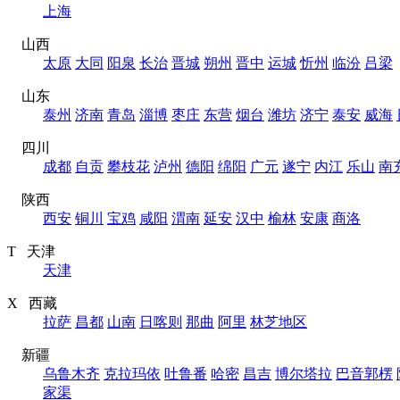
上海
山西
太原
大同
阳泉
长治
晋城
朔州
晋中
运城
忻州
临汾
吕梁
山东
泰州
济南
青岛
淄博
枣庄
东营
烟台
潍坊
济宁
泰安
威海
四川
成都
自贡
攀枝花
泸州
德阳
绵阳
广元
遂宁
内江
乐山
南
陕西
西安
铜川
宝鸡
咸阳
渭南
延安
汉中
榆林
安康
商洛
T 天津
天津
X 西藏
拉萨
昌都
山南
日喀则
那曲
阿里
林芝地区
新疆
乌鲁木齐
克拉玛依
吐鲁番
哈密
昌吉
博尔塔拉
巴音郭楞
家渠