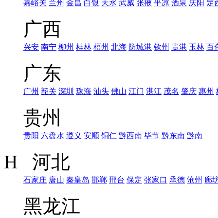
嘉峪关
兰州
金昌
白银
天水
武威
张掖
平凉
酒泉
庆阳
定
广西
兴安
南宁
柳州
桂林
梧州
北海
防城港
钦州
贵港
玉林
百
广东
广州
韶关
深圳
珠海
汕头
佛山
江门
湛江
茂名
肇庆
惠州
贵州
贵阳
六盘水
遵义
安顺
铜仁
黔西南
毕节
黔东南
黔南
H 河北
石家庄
唐山
秦皇岛
邯郸
邢台
保定
张家口
承德
沧州
廊
黑龙江