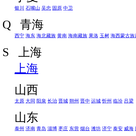
银川
石嘴山
吴忠
固原
中卫
Q 青海
西宁
海东
海北藏族
黄南
海南藏族
果洛
玉树
海西蒙古族
S 上海
上海
山西
太原
大同
阳泉
长治
晋城
朔州
晋中
运城
忻州
临汾
吕梁
山东
泰州
济南
青岛
淄博
枣庄
东营
烟台
潍坊
济宁
泰安
威海