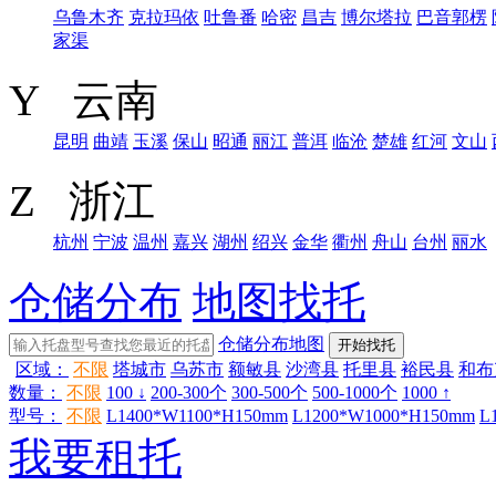
乌鲁木齐
克拉玛依
吐鲁番
哈密
昌吉
博尔塔拉
巴音郭楞
家渠
Y 云南
昆明
曲靖
玉溪
保山
昭通
丽江
普洱
临沧
楚雄
红河
文山
Z 浙江
杭州
宁波
温州
嘉兴
湖州
绍兴
金华
衢州
舟山
台州
丽水
仓储分布
地图找托
仓储分布地图
开始找托
区域：
不限
塔城市
乌苏市
额敏县
沙湾县
托里县
裕民县
和布
数量：
不限
100 ↓
200-300个
300-500个
500-1000个
1000 ↑
型号：
不限
L1400*W1100*H150mm
L1200*W1000*H150mm
L
我要租托