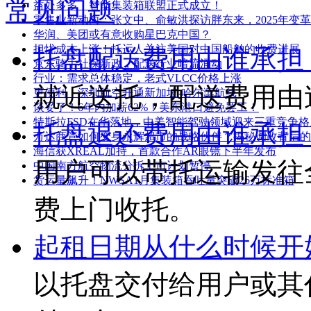
常见问题
益处多多！智能集装箱联盟正式成立！
零售业新动向：张文中、俞敏洪探访胖东来，2025年变
华润、美团或有意收购星巴克中国？
担忧成本上涨！托运人关注美国对中国船舶的收费进展
托盘配送费用由谁承担
京东骑手社保新政，配送行业暗流涌动
行业：需求总体稳定，老式VLCC价格上涨
就近送托，​配送费用
更便利！深圳航空开通新加坡-哈尔滨航线
谈妥了！6年内加薪62%！美东港口避免罢工！
特斯拉FSD在华落地，中美智能驾驶领域迎来三重竞争格
托盘退还费用由谁承担
万达商管如何变身永辉超市的战略伙伴？揭秘调改背后的
海信获XREAL加持，首款合作AR眼镜下半年发布
用户可以带托运输发往
中国南方航空物流分拆上市计划暂停
货运量飙升！NWSA1月集装箱吞吐量突破26万标准箱
费上门收托。
起租日期从什么时候开
以托盘交付给用户或其