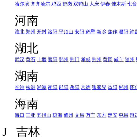
哈尔滨
齐齐哈尔
鸡西
鹤岗
双鸭山
大庆
伊春
佳木斯
七台
河南
淮北
郑州
开封
洛阳
平顶山
安阳
鹤壁
新乡
焦作
濮阳
许
湖北
武汉
黄石
十堰
襄阳
鄂州
荆门
孝感
荆州
黄冈
咸宁
随州
湖南
长沙
株洲
湘潭
衡阳
邵阳
岳阳
常德
张家界
益阳
郴州
怀
海南
海口
三亚
五指山
琼海
儋州
文昌
万宁
东方
定安
屯昌
澄
J 吉林