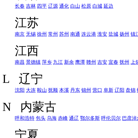
长春
吉林
四平
辽源
通化
白山
松原
白城
延边
江苏
南京
无锡
徐州
常州
苏州
南通
连云港
淮安
盐城
扬州
镇
江西
南昌
景德镇
萍乡
九江
新余
鹰潭
赣州
吉安
宜春
抚州
上
L 辽宁
沈阳
大连
鞍山
抚顺
本溪
丹东
锦州
营口
阜新
辽阳
盘锦
N 内蒙古
呼和浩特
包头
乌海
赤峰
通辽
鄂尔多斯
呼伦贝尔
巴彦淖
宁夏