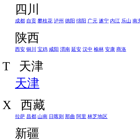
四川
成都
自贡
攀枝花
泸州
德阳
绵阳
广元
遂宁
内江
乐山
南
陕西
西安
铜川
宝鸡
咸阳
渭南
延安
汉中
榆林
安康
商洛
T 天津
天津
X 西藏
拉萨
昌都
山南
日喀则
那曲
阿里
林芝地区
新疆