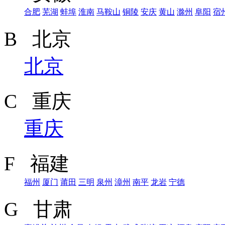
合肥
芜湖
蚌埠
淮南
马鞍山
铜陵
安庆
黄山
滁州
阜阳
宿
B 北京
北京
C 重庆
重庆
F 福建
福州
厦门
莆田
三明
泉州
漳州
南平
龙岩
宁德
G 甘肃