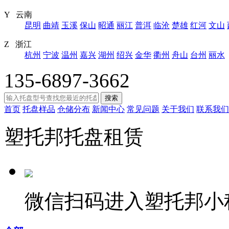
Y 云南
昆明
曲靖
玉溪
保山
昭通
丽江
普洱
临沧
楚雄
红河
文山
Z 浙江
杭州
宁波
温州
嘉兴
湖州
绍兴
金华
衢州
舟山
台州
丽水
135-6897-3662
搜索
首页
托盘样品
仓储分布
新闻中心
常见问题
关于我们
联系我们
塑托邦托盘租赁
微信扫码进入塑托邦小