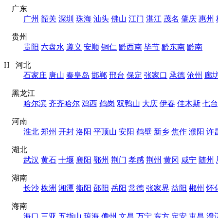
广东
广州
韶关
深圳
珠海
汕头
佛山
江门
湛江
茂名
肇庆
惠州
贵州
贵阳
六盘水
遵义
安顺
铜仁
黔西南
毕节
黔东南
黔南
H 河北
石家庄
唐山
秦皇岛
邯郸
邢台
保定
张家口
承德
沧州
廊
黑龙江
哈尔滨
齐齐哈尔
鸡西
鹤岗
双鸭山
大庆
伊春
佳木斯
七台
河南
淮北
郑州
开封
洛阳
平顶山
安阳
鹤壁
新乡
焦作
濮阳
许
湖北
武汉
黄石
十堰
襄阳
鄂州
荆门
孝感
荆州
黄冈
咸宁
随州
湖南
长沙
株洲
湘潭
衡阳
邵阳
岳阳
常德
张家界
益阳
郴州
怀
海南
海口
三亚
五指山
琼海
儋州
文昌
万宁
东方
定安
屯昌
澄