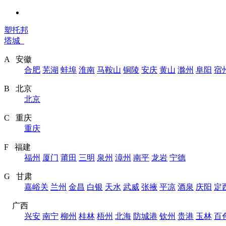
塑托邦
塔城
A 安徽
合肥
芜湖
蚌埠
淮南
马鞍山
铜陵
安庆
黄山
滁州
阜阳
宿
B 北京
北京
C 重庆
重庆
F 福建
福州
厦门
莆田
三明
泉州
漳州
南平
龙岩
宁德
G 甘肃
嘉峪关
兰州
金昌
白银
天水
武威
张掖
平凉
酒泉
庆阳
定
广西
兴安
南宁
柳州
桂林
梧州
北海
防城港
钦州
贵港
玉林
百