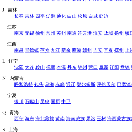
J 吉林
长春
吉林
四平
辽源
通化
白山
松原
白城
延边
江苏
南京
无锡
徐州
常州
苏州
南通
连云港
淮安
盐城
扬州
镇
江西
南昌
景德镇
萍乡
九江
新余
鹰潭
赣州
吉安
宜春
抚州
上
L 辽宁
沈阳
大连
鞍山
抚顺
本溪
丹东
锦州
营口
阜新
辽阳
盘锦
N 内蒙古
呼和浩特
包头
乌海
赤峰
通辽
鄂尔多斯
呼伦贝尔
巴彦淖
宁夏
银川
石嘴山
吴忠
固原
中卫
Q 青海
西宁
海东
海北藏族
黄南
海南藏族
果洛
玉树
海西蒙古族
S 上海