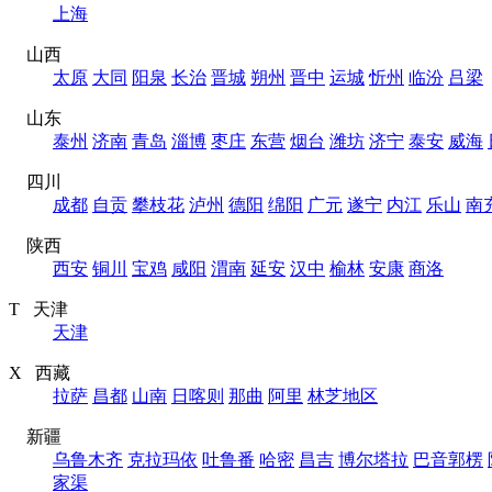
上海
山西
太原
大同
阳泉
长治
晋城
朔州
晋中
运城
忻州
临汾
吕梁
山东
泰州
济南
青岛
淄博
枣庄
东营
烟台
潍坊
济宁
泰安
威海
四川
成都
自贡
攀枝花
泸州
德阳
绵阳
广元
遂宁
内江
乐山
南
陕西
西安
铜川
宝鸡
咸阳
渭南
延安
汉中
榆林
安康
商洛
T 天津
天津
X 西藏
拉萨
昌都
山南
日喀则
那曲
阿里
林芝地区
新疆
乌鲁木齐
克拉玛依
吐鲁番
哈密
昌吉
博尔塔拉
巴音郭楞
家渠