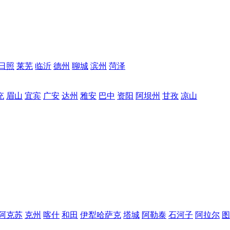
日照
莱芜
临沂
德州
聊城
滨州
菏泽
充
眉山
宜宾
广安
达州
雅安
巴中
资阳
阿坝州
甘孜
凉山
阿克苏
克州
喀什
和田
伊犁哈萨克
塔城
阿勒泰
石河子
阿拉尔
图