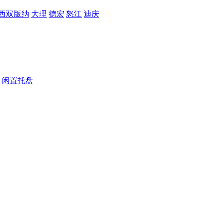
西双版纳
大理
德宏
怒江
迪庆
闲置托盘