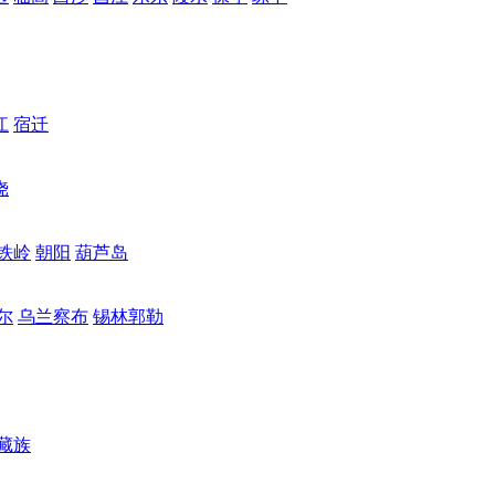
江
宿迁
饶
铁岭
朝阳
葫芦岛
尔
乌兰察布
锡林郭勒
藏族