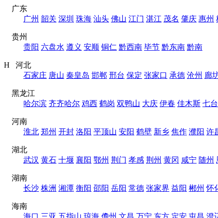
广东
广州
韶关
深圳
珠海
汕头
佛山
江门
湛江
茂名
肇庆
惠州
贵州
贵阳
六盘水
遵义
安顺
铜仁
黔西南
毕节
黔东南
黔南
H 河北
石家庄
唐山
秦皇岛
邯郸
邢台
保定
张家口
承德
沧州
廊
黑龙江
哈尔滨
齐齐哈尔
鸡西
鹤岗
双鸭山
大庆
伊春
佳木斯
七台
河南
淮北
郑州
开封
洛阳
平顶山
安阳
鹤壁
新乡
焦作
濮阳
许
湖北
武汉
黄石
十堰
襄阳
鄂州
荆门
孝感
荆州
黄冈
咸宁
随州
湖南
长沙
株洲
湘潭
衡阳
邵阳
岳阳
常德
张家界
益阳
郴州
怀
海南
海口
三亚
五指山
琼海
儋州
文昌
万宁
东方
定安
屯昌
澄