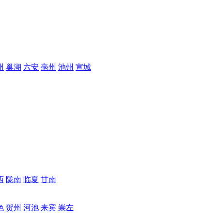
州
巢湖
六安
亳州
池州
宣城
西
陇南
临夏
甘南
色
贺州
河池
来宾
崇左