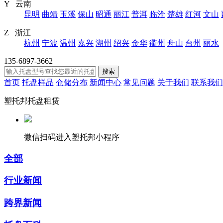
Y 云南
昆明
曲靖
玉溪
保山
昭通
丽江
普洱
临沧
楚雄
红河
文山
Z 浙江
杭州
宁波
温州
嘉兴
湖州
绍兴
金华
衢州
舟山
台州
丽水
135-6897-3662
搜索
首页
托盘样品
仓储分布
新闻中心
常见问题
关于我们
联系我们
塑托邦托盘租赁
微信扫码进入塑托邦小程序
全部
行业新闻
跨界新闻