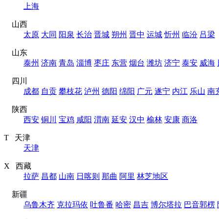
上海
山西
太原
大同
阳泉
长治
晋城
朔州
晋中
运城
忻州
临汾
吕梁
山东
泰州
济南
青岛
淄博
枣庄
东营
烟台
潍坊
济宁
泰安
威海
四川
成都
自贡
攀枝花
泸州
德阳
绵阳
广元
遂宁
内江
乐山
南
陕西
西安
铜川
宝鸡
咸阳
渭南
延安
汉中
榆林
安康
商洛
T 天津
天津
X 西藏
拉萨
昌都
山南
日喀则
那曲
阿里
林芝地区
新疆
乌鲁木齐
克拉玛依
吐鲁番
哈密
昌吉
博尔塔拉
巴音郭楞