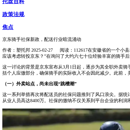
托盘百科
政策法规
焦点
京东骑手社保新政，配送行业暗流涌动
作者：塑托邦
2025-02-27
阅读：112617
在安徽省的一个小县
应该考虑转投京东？”在询问了大约六七十位经验丰富的骑手
这一讨论的背景是京东宣布从3月1日起，逐步为其全职外卖骑
括个人应缴部分，确保骑手的实际收入不会因此减少。此前，
（一）外卖站点，尚未出现“跳槽潮”
这一系列举措再次将配送员的社保问题推到了风口浪尖。据统计
从业人员高达8400万。社保的缴纳不仅关系到平台企业的利