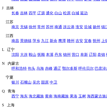
J 吉林
长春
吉林
四平
辽源
通化
白山
松原
白城
延边
江苏
南京
无锡
徐州
常州
苏州
南通
连云港
淮安
盐城
扬州
镇
江西
南昌
景德镇
萍乡
九江
新余
鹰潭
赣州
吉安
宜春
抚州
上
L 辽宁
沈阳
大连
鞍山
抚顺
本溪
丹东
锦州
营口
阜新
辽阳
盘锦
N 内蒙古
呼和浩特
包头
乌海
赤峰
通辽
鄂尔多斯
呼伦贝尔
巴彦淖
宁夏
银川
石嘴山
吴忠
固原
中卫
Q 青海
西宁
海东
海北藏族
黄南
海南藏族
果洛
玉树
海西蒙古族
S 上海