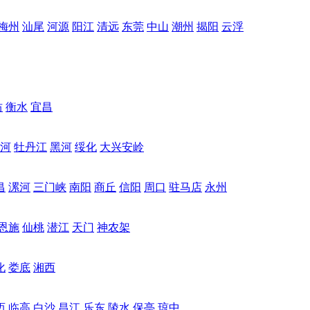
梅州
汕尾
河源
阳江
清远
东莞
中山
潮州
揭阳
云浮
坊
衡水
宜昌
河
牡丹江
黑河
绥化
大兴安岭
昌
漯河
三门峡
南阳
商丘
信阳
周口
驻马店
永州
恩施
仙桃
潜江
天门
神农架
化
娄底
湘西
迈
临高
白沙
昌江
乐东
陵水
保亭
琼中