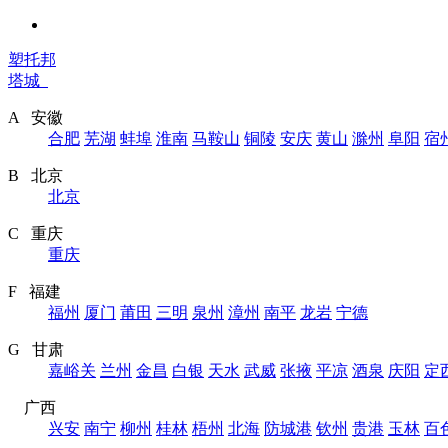
塑托邦
塔城
A 安徽
合肥
芜湖
蚌埠
淮南
马鞍山
铜陵
安庆
黄山
滁州
阜阳
宿
B 北京
北京
C 重庆
重庆
F 福建
福州
厦门
莆田
三明
泉州
漳州
南平
龙岩
宁德
G 甘肃
嘉峪关
兰州
金昌
白银
天水
武威
张掖
平凉
酒泉
庆阳
定
广西
兴安
南宁
柳州
桂林
梧州
北海
防城港
钦州
贵港
玉林
百