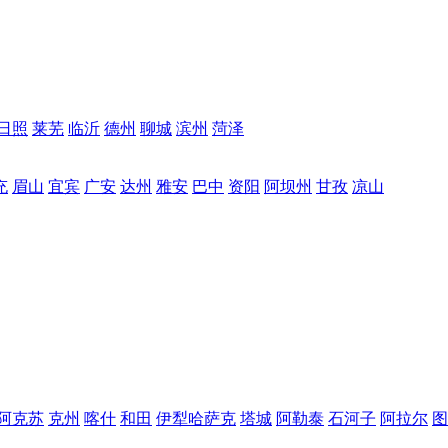
日照
莱芜
临沂
德州
聊城
滨州
菏泽
充
眉山
宜宾
广安
达州
雅安
巴中
资阳
阿坝州
甘孜
凉山
阿克苏
克州
喀什
和田
伊犁哈萨克
塔城
阿勒泰
石河子
阿拉尔
图