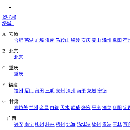
塑托邦
塔城
A 安徽
合肥
芜湖
蚌埠
淮南
马鞍山
铜陵
安庆
黄山
滁州
阜阳
宿
B 北京
北京
C 重庆
重庆
F 福建
福州
厦门
莆田
三明
泉州
漳州
南平
龙岩
宁德
G 甘肃
嘉峪关
兰州
金昌
白银
天水
武威
张掖
平凉
酒泉
庆阳
定
广西
兴安
南宁
柳州
桂林
梧州
北海
防城港
钦州
贵港
玉林
百