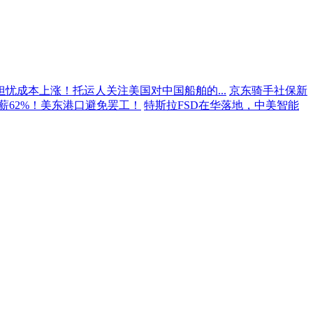
担忧成本上涨！托运人关注美国对中国船舶的...
京东骑手社保新
薪62%！美东港口避免罢工！
特斯拉FSD在华落地，中美智能