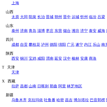
上海
山西
太原
大同
阳泉
长治
晋城
朔州
晋中
运城
忻州
临汾
吕梁
山东
泰州
济南
青岛
淄博
枣庄
东营
烟台
潍坊
济宁
泰安
威海
四川
成都
自贡
攀枝花
泸州
德阳
绵阳
广元
遂宁
内江
乐山
南
陕西
西安
铜川
宝鸡
咸阳
渭南
延安
汉中
榆林
安康
商洛
T 天津
天津
X 西藏
拉萨
昌都
山南
日喀则
那曲
阿里
林芝地区
新疆
乌鲁木齐
克拉玛依
吐鲁番
哈密
昌吉
博尔塔拉
巴音郭楞