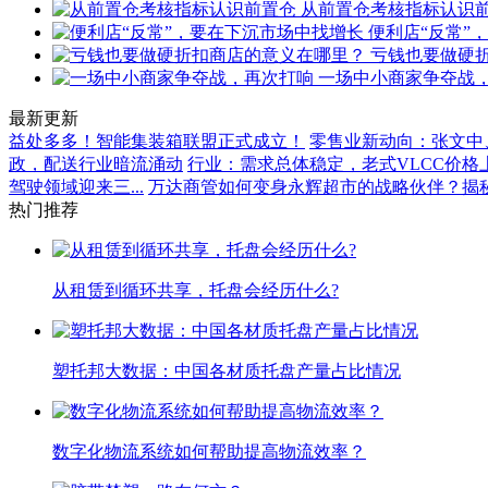
从前置仓考核指标认识
便利店“反常”
亏钱也要做硬
一场中小商家争夺战
最新更新
益处多多！智能集装箱联盟正式成立！
零售业新动向：张文中、
政，配送行业暗流涌动
行业：需求总体稳定，老式VLCC价格
驾驶领域迎来三...
万达商管如何变身永辉超市的战略伙伴？揭秘.
热门推荐
从租赁到循环共享，托盘会经历什么?
塑托邦大数据：中国各材质托盘产量占比情况
数字化物流系统如何帮助提高物流效率？