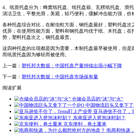
4、纸质托盘分为：蜂窝纸托盘、纸托盘箱、瓦楞纸托盘、滑托
清洁卫生，平整光滑，美观，轻巧便利，缓解冲击能力强，价
各种托盘综合对比，在耐虫蛀方面，钢托盘最好，塑料托盘次
优异；在使用性能方面，塑料和钢托盘均优于纸、木托盘；在
势，塑料托盘次之，钢托盘最贵。
这四种托盘的出现都是因为需要，木制托盘最早被使用，但是
而纸质托盘因为够轻而被使用。
上一篇：
塑托邦大数据：中国托盘产量持续出现小幅下降
下一篇：
塑托邦大数据：中国托盘市场保有量
阅读扩展
仓储会员店的“冰”与“火”
中国物流巨头又拿下了一
亚马逊坐不住了，T
东南亚进入挤泡沫时刻？
京东便利，卷土重来
电商和快递