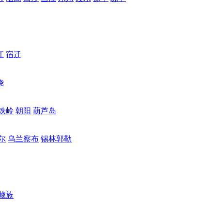
江
宿迁
饶
铁岭
朝阳
葫芦岛
尔
乌兰察布
锡林郭勒
藏族