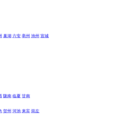
州
巢湖
六安
亳州
池州
宣城
西
陇南
临夏
甘南
色
贺州
河池
来宾
崇左