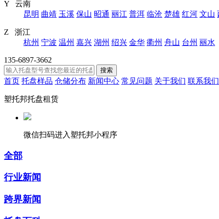
Y 云南
昆明
曲靖
玉溪
保山
昭通
丽江
普洱
临沧
楚雄
红河
文山
Z 浙江
杭州
宁波
温州
嘉兴
湖州
绍兴
金华
衢州
舟山
台州
丽水
135-6897-3662
搜索
首页
托盘样品
仓储分布
新闻中心
常见问题
关于我们
联系我们
塑托邦托盘租赁
微信扫码进入塑托邦小程序
全部
行业新闻
跨界新闻