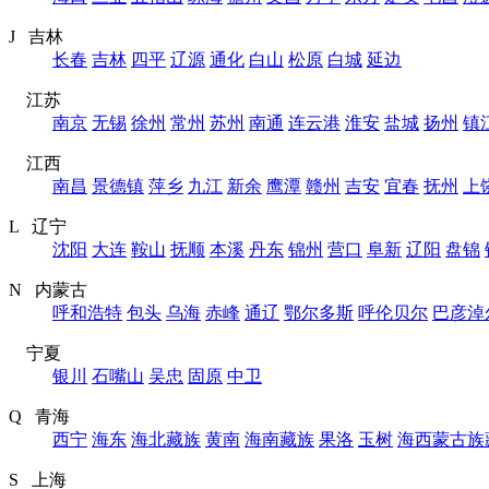
J 吉林
长春
吉林
四平
辽源
通化
白山
松原
白城
延边
江苏
南京
无锡
徐州
常州
苏州
南通
连云港
淮安
盐城
扬州
镇
江西
南昌
景德镇
萍乡
九江
新余
鹰潭
赣州
吉安
宜春
抚州
上
L 辽宁
沈阳
大连
鞍山
抚顺
本溪
丹东
锦州
营口
阜新
辽阳
盘锦
N 内蒙古
呼和浩特
包头
乌海
赤峰
通辽
鄂尔多斯
呼伦贝尔
巴彦淖
宁夏
银川
石嘴山
吴忠
固原
中卫
Q 青海
西宁
海东
海北藏族
黄南
海南藏族
果洛
玉树
海西蒙古族
S 上海