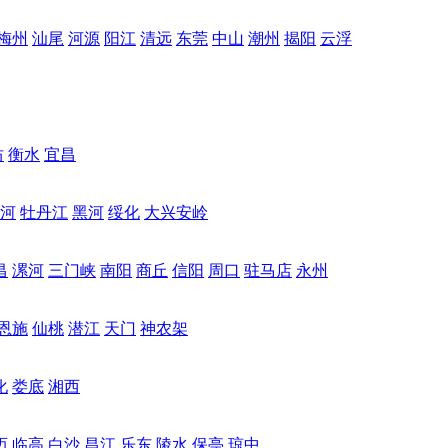
梅州
汕尾
河源
阳江
清远
东莞
中山
潮州
揭阳
云浮
坊
衡水
宜昌
河
牡丹江
黑河
绥化
大兴安岭
昌
漯河
三门峡
南阳
商丘
信阳
周口
驻马店
永州
恩施
仙桃
潜江
天门
神农架
化
娄底
湘西
迈
临高
白沙
昌江
乐东
陵水
保亭
琼中