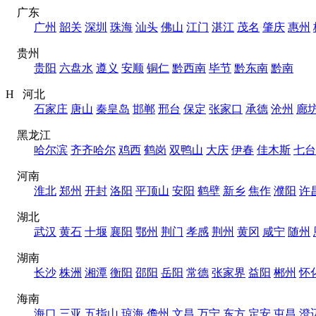
广东
广州
韶关
深圳
珠海
汕头
佛山
江门
湛江
茂名
肇庆
惠州
贵州
贵阳
六盘水
遵义
安顺
铜仁
黔西南
毕节
黔东南
黔南
H 河北
石家庄
唐山
秦皇岛
邯郸
邢台
保定
张家口
承德
沧州
廊
黑龙江
哈尔滨
齐齐哈尔
鸡西
鹤岗
双鸭山
大庆
伊春
佳木斯
七台
河南
淮北
郑州
开封
洛阳
平顶山
安阳
鹤壁
新乡
焦作
濮阳
许
湖北
武汉
黄石
十堰
襄阳
鄂州
荆门
孝感
荆州
黄冈
咸宁
随州
湖南
长沙
株洲
湘潭
衡阳
邵阳
岳阳
常德
张家界
益阳
郴州
怀
海南
海口
三亚
五指山
琼海
儋州
文昌
万宁
东方
定安
屯昌
澄