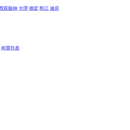
西双版纳
大理
德宏
怒江
迪庆
闲置托盘