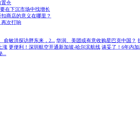
前置仓
，要在下沉市场中找增长
折扣商店的意义在哪里？
，再次打响
俞敏洪探访胖东来，2...
华润、美团或有意收购星巴克中国？
上涨
更便利！深圳航空开通新加坡-哈尔滨航线
谈妥了！6年内加
..