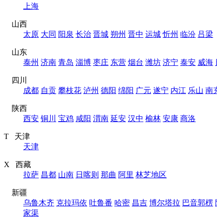
上海
山西
太原
大同
阳泉
长治
晋城
朔州
晋中
运城
忻州
临汾
吕梁
山东
泰州
济南
青岛
淄博
枣庄
东营
烟台
潍坊
济宁
泰安
威海
四川
成都
自贡
攀枝花
泸州
德阳
绵阳
广元
遂宁
内江
乐山
南
陕西
西安
铜川
宝鸡
咸阳
渭南
延安
汉中
榆林
安康
商洛
T 天津
天津
X 西藏
拉萨
昌都
山南
日喀则
那曲
阿里
林芝地区
新疆
乌鲁木齐
克拉玛依
吐鲁番
哈密
昌吉
博尔塔拉
巴音郭楞
家渠