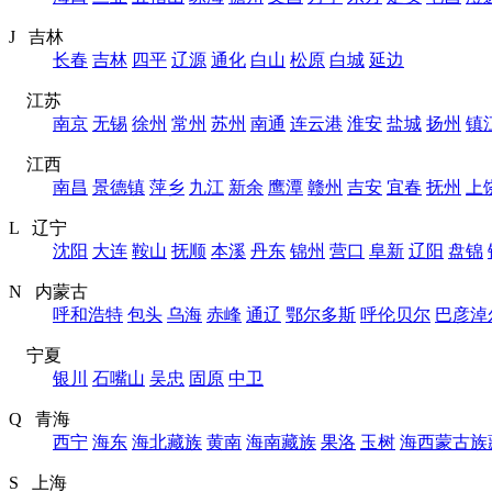
J 吉林
长春
吉林
四平
辽源
通化
白山
松原
白城
延边
江苏
南京
无锡
徐州
常州
苏州
南通
连云港
淮安
盐城
扬州
镇
江西
南昌
景德镇
萍乡
九江
新余
鹰潭
赣州
吉安
宜春
抚州
上
L 辽宁
沈阳
大连
鞍山
抚顺
本溪
丹东
锦州
营口
阜新
辽阳
盘锦
N 内蒙古
呼和浩特
包头
乌海
赤峰
通辽
鄂尔多斯
呼伦贝尔
巴彦淖
宁夏
银川
石嘴山
吴忠
固原
中卫
Q 青海
西宁
海东
海北藏族
黄南
海南藏族
果洛
玉树
海西蒙古族
S 上海