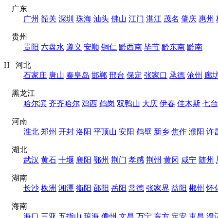
广东
广州
韶关
深圳
珠海
汕头
佛山
江门
湛江
茂名
肇庆
惠州
贵州
贵阳
六盘水
遵义
安顺
铜仁
黔西南
毕节
黔东南
黔南
H 河北
石家庄
唐山
秦皇岛
邯郸
邢台
保定
张家口
承德
沧州
廊
黑龙江
哈尔滨
齐齐哈尔
鸡西
鹤岗
双鸭山
大庆
伊春
佳木斯
七台
河南
淮北
郑州
开封
洛阳
平顶山
安阳
鹤壁
新乡
焦作
濮阳
许
湖北
武汉
黄石
十堰
襄阳
鄂州
荆门
孝感
荆州
黄冈
咸宁
随州
湖南
长沙
株洲
湘潭
衡阳
邵阳
岳阳
常德
张家界
益阳
郴州
怀
海南
海口
三亚
五指山
琼海
儋州
文昌
万宁
东方
定安
屯昌
澄