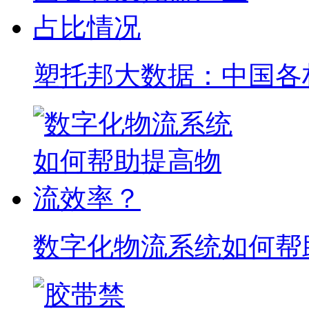
内加薪62%！美东港口
特斯拉FSD在华落地
万达商管如何变身永辉
海信获XREAL加持，
最新更新
益处多多！智能集装箱联盟正式成立！
零售业新动向：张文中、
涨！托运人关注美国对中国船舶的...
京东骑手社保新政，配送
开通新加坡-哈尔滨航线
谈妥了！6年内加薪62%！美东港口避