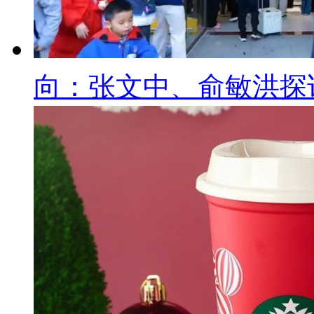
向：张文中、俞敏洪探访