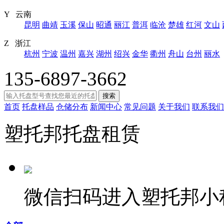
Y 云南
昆明
曲靖
玉溪
保山
昭通
丽江
普洱
临沧
楚雄
红河
文山
Z 浙江
杭州
宁波
温州
嘉兴
湖州
绍兴
金华
衢州
舟山
台州
丽水
135-6897-3662
搜索
首页
托盘样品
仓储分布
新闻中心
常见问题
关于我们
联系我们
塑托邦托盘租赁
微信扫码进入塑托邦小