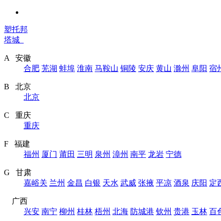
塑托邦
塔城
A 安徽
合肥
芜湖
蚌埠
淮南
马鞍山
铜陵
安庆
黄山
滁州
阜阳
宿
B 北京
北京
C 重庆
重庆
F 福建
福州
厦门
莆田
三明
泉州
漳州
南平
龙岩
宁德
G 甘肃
嘉峪关
兰州
金昌
白银
天水
武威
张掖
平凉
酒泉
庆阳
定
广西
兴安
南宁
柳州
桂林
梧州
北海
防城港
钦州
贵港
玉林
百