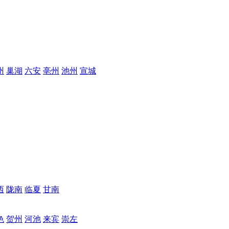
州
巢湖
六安
亳州
池州
宣城
西
陇南
临夏
甘南
色
贺州
河池
来宾
崇左