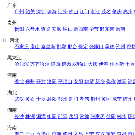
广东
广州
韶关
深圳
珠海
汕头
佛山
江门
湛江
茂名
肇庆
惠州
贵州
贵阳
六盘水
遵义
安顺
铜仁
黔西南
毕节
黔东南
黔南
H 河北
石家庄
唐山
秦皇岛
邯郸
邢台
保定
张家口
承德
沧州
廊
黑龙江
哈尔滨
齐齐哈尔
鸡西
鹤岗
双鸭山
大庆
伊春
佳木斯
七台
河南
淮北
郑州
开封
洛阳
平顶山
安阳
鹤壁
新乡
焦作
濮阳
许
湖北
武汉
黄石
十堰
襄阳
鄂州
荆门
孝感
荆州
黄冈
咸宁
随州
湖南
长沙
株洲
湘潭
衡阳
邵阳
岳阳
常德
张家界
益阳
郴州
怀
海南
海口
三亚
五指山
琼海
儋州
文昌
万宁
东方
定安
屯昌
澄