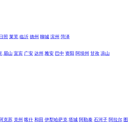
日照
莱芜
临沂
德州
聊城
滨州
菏泽
充
眉山
宜宾
广安
达州
雅安
巴中
资阳
阿坝州
甘孜
凉山
阿克苏
克州
喀什
和田
伊犁哈萨克
塔城
阿勒泰
石河子
阿拉尔
图