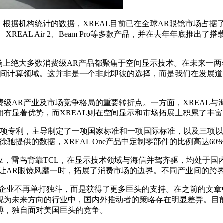
。根据机构统计的数据，XREAL目前已在全球AR眼镜市场占据了近
XREAL Air 2、Beam Pro等多款产品，并在去年年底推出了
市场上绝大多数消费级AR产品都聚焦于空间显示技术。在未来一
空间计算领域。这并非是一个非此即彼的选择，而是我们在发展
级AR产业及市场竞争格局的重要转折点。一方面，XREAL
有显著优势，而XREAL则在空间显示和市场拓展上积累了丰
80项专利，主导制定了一项国家标准和一项国际标准，以及三项
驰提供的数据，XREAL One产品中定制零部件的比例高达60
应，雷鸟背靠TCL，在显示技术领域与海信并驾齐驱，均处于国内
曾让AR眼镜风靡一时，拓展了消费市场的边界。不同产业间的跨
住民”企业不再单打独斗，而是获得了更多巨头的支持。在之前的
视为未来方向的行业中，国内外推动者的策略存在明显差异。目前
搏，独自面对美国巨头的竞争。