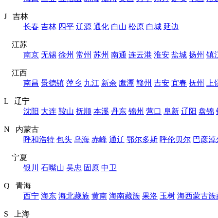
J 吉林
长春
吉林
四平
辽源
通化
白山
松原
白城
延边
江苏
南京
无锡
徐州
常州
苏州
南通
连云港
淮安
盐城
扬州
镇
江西
南昌
景德镇
萍乡
九江
新余
鹰潭
赣州
吉安
宜春
抚州
上
L 辽宁
沈阳
大连
鞍山
抚顺
本溪
丹东
锦州
营口
阜新
辽阳
盘锦
N 内蒙古
呼和浩特
包头
乌海
赤峰
通辽
鄂尔多斯
呼伦贝尔
巴彦淖
宁夏
银川
石嘴山
吴忠
固原
中卫
Q 青海
西宁
海东
海北藏族
黄南
海南藏族
果洛
玉树
海西蒙古族
S 上海