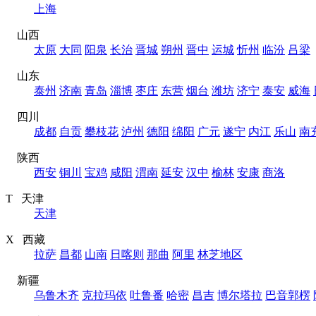
上海
山西
太原
大同
阳泉
长治
晋城
朔州
晋中
运城
忻州
临汾
吕梁
山东
泰州
济南
青岛
淄博
枣庄
东营
烟台
潍坊
济宁
泰安
威海
四川
成都
自贡
攀枝花
泸州
德阳
绵阳
广元
遂宁
内江
乐山
南
陕西
西安
铜川
宝鸡
咸阳
渭南
延安
汉中
榆林
安康
商洛
T 天津
天津
X 西藏
拉萨
昌都
山南
日喀则
那曲
阿里
林芝地区
新疆
乌鲁木齐
克拉玛依
吐鲁番
哈密
昌吉
博尔塔拉
巴音郭楞