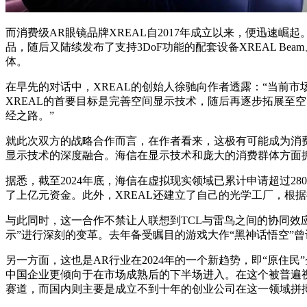
而消费级AR眼镜品牌XREAL自2017年成立以来，便迅速崛起
品，随后又陆续发布了支持3DoF功能的配套设备XREAL Beam、
体。
在早先的对话中，XREAL的创始人徐驰向作者透露：“当前
XREAL的首要目标是完善空间显示技术，随后再逐步拓展至
经之路。”
就此次双方的战略合作而言，在作者看来，这极有可能成为消费
显示技术的深度融合。海信在显示技术和庞大的消费群体方面拥
据悉，截至2024年底，海信在虚拟现实领域已累计申请超过2
了上亿元资金。此外，XREAL还建立了自己的光学工厂，根据徐
与此同时，这一合作不禁让人联想到TCL与雷鸟之间的协同效
示”进行深刻的变革。去年备受瞩目的游戏大作“黑神话悟空”
另一方面，这也是AR行业在2024年的一个新趋势，即“原
中国企业更倾向于在市场成熟后的下半场进入。在这个被普遍
赛道，而国内则主要是成立不到十年的创业公司在这一领域拼