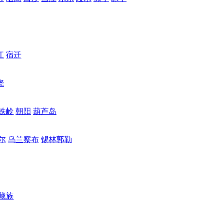
江
宿迁
饶
铁岭
朝阳
葫芦岛
尔
乌兰察布
锡林郭勒
藏族