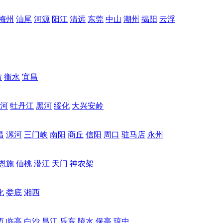
梅州
汕尾
河源
阳江
清远
东莞
中山
潮州
揭阳
云浮
坊
衡水
宜昌
河
牡丹江
黑河
绥化
大兴安岭
昌
漯河
三门峡
南阳
商丘
信阳
周口
驻马店
永州
恩施
仙桃
潜江
天门
神农架
化
娄底
湘西
迈
临高
白沙
昌江
乐东
陵水
保亭
琼中