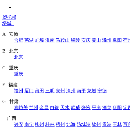
塑托邦
塔城
A 安徽
合肥
芜湖
蚌埠
淮南
马鞍山
铜陵
安庆
黄山
滁州
阜阳
宿
B 北京
北京
C 重庆
重庆
F 福建
福州
厦门
莆田
三明
泉州
漳州
南平
龙岩
宁德
G 甘肃
嘉峪关
兰州
金昌
白银
天水
武威
张掖
平凉
酒泉
庆阳
定
广西
兴安
南宁
柳州
桂林
梧州
北海
防城港
钦州
贵港
玉林
百