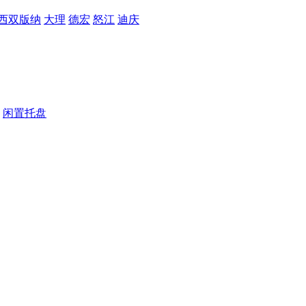
西双版纳
大理
德宏
怒江
迪庆
闲置托盘