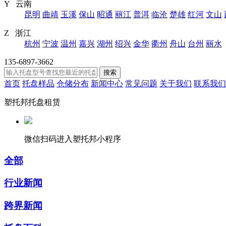
Y 云南
昆明
曲靖
玉溪
保山
昭通
丽江
普洱
临沧
楚雄
红河
文山
Z 浙江
杭州
宁波
温州
嘉兴
湖州
绍兴
金华
衢州
舟山
台州
丽水
135-6897-3662
搜索
首页
托盘样品
仓储分布
新闻中心
常见问题
关于我们
联系我们
塑托邦托盘租赁
微信扫码进入塑托邦小程序
全部
行业新闻
跨界新闻