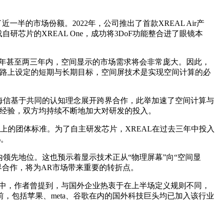
一半的市场份额。2022年，公司推出了首款XREAL Air产
搭载自研芯片的XREAL One，成功将3DoF功能整合进了眼镜本
两年甚至两三年内，空间显示的市场需求将会非常庞大。因此，
道路上设定的短期与长期目标，空间屏技术是实现空间计算的必
与海信基于共同的认知理念展开跨界合作，此举加速了空间计算与
富经验，双方均持续不断地加大对研发的投入。
以上的团体标准。为了自主研发芯片，XREAL在过去三年中投入
%。
领先地位。这也预示着显示技术正从“物理屏幕”向“空间显
界合作，将为AR市场带来重要的转折点。
文章中，作者曾提到，与国外企业热衷于在上半场定义规则不同，
，包括苹果、me
ta、谷歌在内的国外科技巨头均已加入该行业