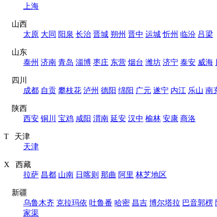
上海
山西
太原
大同
阳泉
长治
晋城
朔州
晋中
运城
忻州
临汾
吕梁
山东
泰州
济南
青岛
淄博
枣庄
东营
烟台
潍坊
济宁
泰安
威海
四川
成都
自贡
攀枝花
泸州
德阳
绵阳
广元
遂宁
内江
乐山
南
陕西
西安
铜川
宝鸡
咸阳
渭南
延安
汉中
榆林
安康
商洛
T 天津
天津
X 西藏
拉萨
昌都
山南
日喀则
那曲
阿里
林芝地区
新疆
乌鲁木齐
克拉玛依
吐鲁番
哈密
昌吉
博尔塔拉
巴音郭楞
家渠