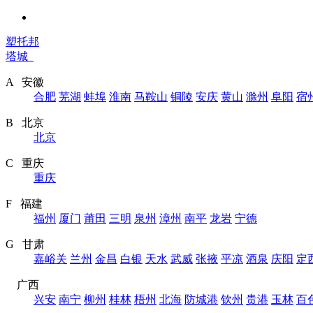
塑托邦
塔城
A 安徽
合肥
芜湖
蚌埠
淮南
马鞍山
铜陵
安庆
黄山
滁州
阜阳
宿
B 北京
北京
C 重庆
重庆
F 福建
福州
厦门
莆田
三明
泉州
漳州
南平
龙岩
宁德
G 甘肃
嘉峪关
兰州
金昌
白银
天水
武威
张掖
平凉
酒泉
庆阳
定
广西
兴安
南宁
柳州
桂林
梧州
北海
防城港
钦州
贵港
玉林
百