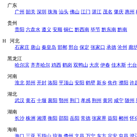
广东
广州
韶关
深圳
珠海
汕头
佛山
江门
湛江
茂名
肇庆
惠州
贵州
贵阳
六盘水
遵义
安顺
铜仁
黔西南
毕节
黔东南
黔南
H 河北
石家庄
唐山
秦皇岛
邯郸
邢台
保定
张家口
承德
沧州
廊
黑龙江
哈尔滨
齐齐哈尔
鸡西
鹤岗
双鸭山
大庆
伊春
佳木斯
七台
河南
淮北
郑州
开封
洛阳
平顶山
安阳
鹤壁
新乡
焦作
濮阳
许
湖北
武汉
黄石
十堰
襄阳
鄂州
荆门
孝感
荆州
黄冈
咸宁
随州
湖南
长沙
株洲
湘潭
衡阳
邵阳
岳阳
常德
张家界
益阳
郴州
怀
海南
海口
三亚
五指山
琼海
儋州
文昌
万宁
东方
定安
屯昌
澄