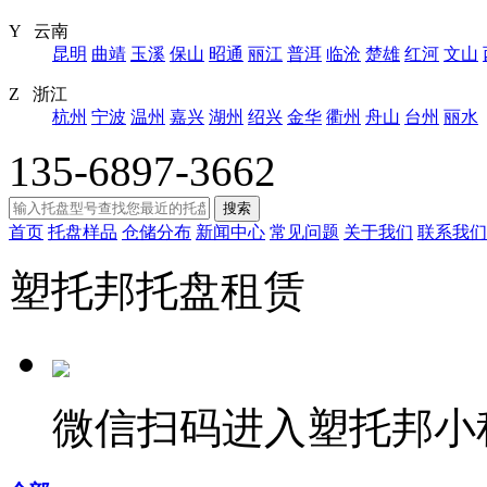
Y 云南
昆明
曲靖
玉溪
保山
昭通
丽江
普洱
临沧
楚雄
红河
文山
Z 浙江
杭州
宁波
温州
嘉兴
湖州
绍兴
金华
衢州
舟山
台州
丽水
135-6897-3662
搜索
首页
托盘样品
仓储分布
新闻中心
常见问题
关于我们
联系我们
塑托邦托盘租赁
微信扫码进入塑托邦小