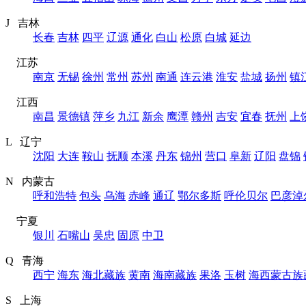
J 吉林
长春
吉林
四平
辽源
通化
白山
松原
白城
延边
江苏
南京
无锡
徐州
常州
苏州
南通
连云港
淮安
盐城
扬州
镇
江西
南昌
景德镇
萍乡
九江
新余
鹰潭
赣州
吉安
宜春
抚州
上
L 辽宁
沈阳
大连
鞍山
抚顺
本溪
丹东
锦州
营口
阜新
辽阳
盘锦
N 内蒙古
呼和浩特
包头
乌海
赤峰
通辽
鄂尔多斯
呼伦贝尔
巴彦淖
宁夏
银川
石嘴山
吴忠
固原
中卫
Q 青海
西宁
海东
海北藏族
黄南
海南藏族
果洛
玉树
海西蒙古族
S 上海