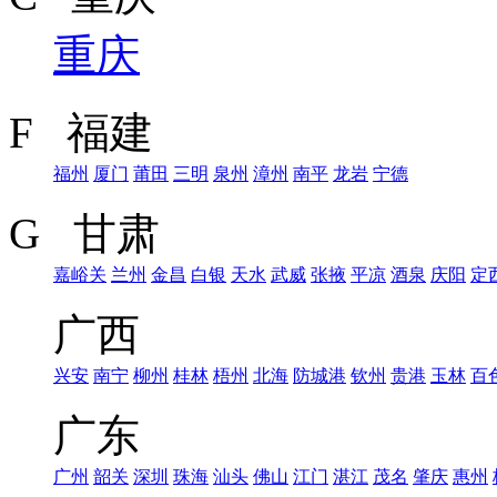
重庆
F 福建
福州
厦门
莆田
三明
泉州
漳州
南平
龙岩
宁德
G 甘肃
嘉峪关
兰州
金昌
白银
天水
武威
张掖
平凉
酒泉
庆阳
定
广西
兴安
南宁
柳州
桂林
梧州
北海
防城港
钦州
贵港
玉林
百
广东
广州
韶关
深圳
珠海
汕头
佛山
江门
湛江
茂名
肇庆
惠州