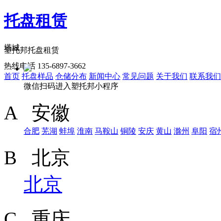
托盘租赁
塔城
塑托邦托盘租赁
热线电话 135-6897-3662
首页
托盘样品
仓储分布
新闻中心
常见问题
关于我们
联系我们
微信扫码进入塑托邦小程序
A 安徽
合肥
芜湖
蚌埠
淮南
马鞍山
铜陵
安庆
黄山
滁州
阜阳
宿
B 北京
北京
C 重庆