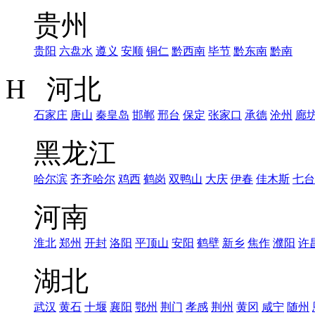
贵州
贵阳
六盘水
遵义
安顺
铜仁
黔西南
毕节
黔东南
黔南
H 河北
石家庄
唐山
秦皇岛
邯郸
邢台
保定
张家口
承德
沧州
廊
黑龙江
哈尔滨
齐齐哈尔
鸡西
鹤岗
双鸭山
大庆
伊春
佳木斯
七台
河南
淮北
郑州
开封
洛阳
平顶山
安阳
鹤壁
新乡
焦作
濮阳
许
湖北
武汉
黄石
十堰
襄阳
鄂州
荆门
孝感
荆州
黄冈
咸宁
随州