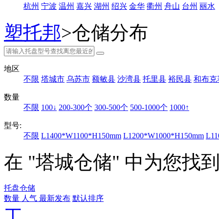
杭州
宁波
温州
嘉兴
湖州
绍兴
金华
衢州
舟山
台州
丽水
塑托邦
>仓储分布
地区
不限
塔城市
乌苏市
额敏县
沙湾县
托里县
裕民县
和布克
数量
不限
100↓
200-300个
300-500个
500-1000个
1000↑
型号:
不限
L1400*W1100*H150mm
L1200*W1000*H150mm
L1
在 "塔城仓储" 中为您找
托盘仓储
数量
人气
最新发布
默认排序
工