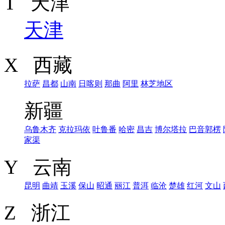
T 天津
天津
X 西藏
拉萨
昌都
山南
日喀则
那曲
阿里
林芝地区
新疆
乌鲁木齐
克拉玛依
吐鲁番
哈密
昌吉
博尔塔拉
巴音郭楞
家渠
Y 云南
昆明
曲靖
玉溪
保山
昭通
丽江
普洱
临沧
楚雄
红河
文山
Z 浙江