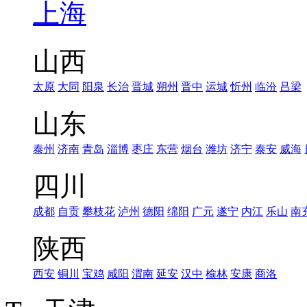
上海
山西
太原
大同
阳泉
长治
晋城
朔州
晋中
运城
忻州
临汾
吕梁
山东
泰州
济南
青岛
淄博
枣庄
东营
烟台
潍坊
济宁
泰安
威海
四川
成都
自贡
攀枝花
泸州
德阳
绵阳
广元
遂宁
内江
乐山
南
陕西
西安
铜川
宝鸡
咸阳
渭南
延安
汉中
榆林
安康
商洛