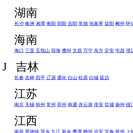
湖南
长沙
株洲
湘潭
衡阳
邵阳
岳阳
常德
张家界
益阳
郴州
怀
海南
海口
三亚
五指山
琼海
儋州
文昌
万宁
东方
定安
屯昌
澄
J 吉林
长春
吉林
四平
辽源
通化
白山
松原
白城
延边
江苏
南京
无锡
徐州
常州
苏州
南通
连云港
淮安
盐城
扬州
镇
江西
南昌
景德镇
萍乡
九江
新余
鹰潭
赣州
吉安
宜春
抚州
上