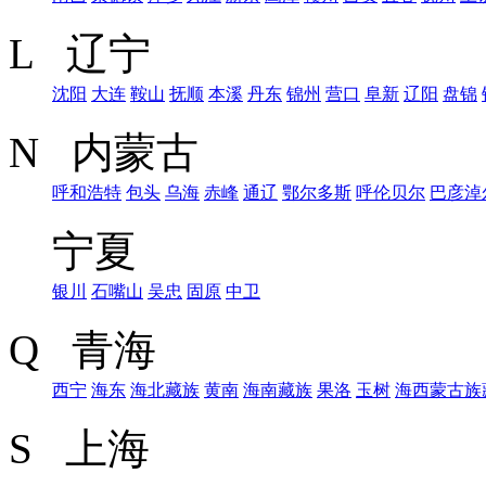
L 辽宁
沈阳
大连
鞍山
抚顺
本溪
丹东
锦州
营口
阜新
辽阳
盘锦
N 内蒙古
呼和浩特
包头
乌海
赤峰
通辽
鄂尔多斯
呼伦贝尔
巴彦淖
宁夏
银川
石嘴山
吴忠
固原
中卫
Q 青海
西宁
海东
海北藏族
黄南
海南藏族
果洛
玉树
海西蒙古族
S 上海